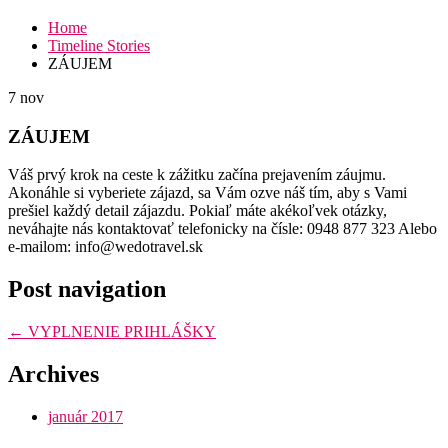
Home
Timeline Stories
ZÁUJEM
7
nov
ZÁUJEM
Váš prvý krok na ceste k zážitku začína prejavením záujmu.
Akonáhle si vyberiete zájazd, sa Vám ozve náš tím, aby s Vami
prešiel každý detail zájazdu. Pokiaľ máte akékoľvek otázky,
neváhajte nás kontaktovať telefonicky na čísle: 0948 877 323 Alebo
e-mailom: info@wedotravel.sk
Post navigation
←
VYPLNENIE PRIHLÁŠKY
Archives
január 2017