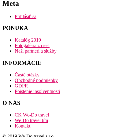
Meta
Prihlásiť sa
PONUKA
Katalóg 2019
Fotogaléria z ciest
Naši partneri a služby
INFORMÁCIE
Časté otázky
Obchodné podmienky
GDPR
Poistenie insolventnosti
O NÁS
CK We-Do travel
We-Do travel tím
Kontakt
© 2019 We-Do travel s.r.o.