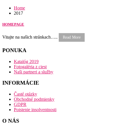
Home
2017
HOMEPAGE
Vitajte na našich stránkach…..
Read More
PONUKA
Katalóg 2019
Fotogaléria z ciest
Naši partneri a služby
INFORMÁCIE
Časté otázky
Obchodné podmienky
GDPR
Poistenie insolventnosti
O NÁS