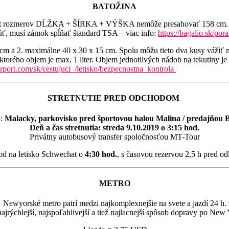
BATOŽINA
 Súčet rozmerov DĹŽKA + ŠÍRKA + VÝŠKA nemôže presahovať 158 cm. M
úť, musí zámok spĺňať štandard TSA – viac info:
https://bagalio.sk/po
cm a 2. maximálne 40 x 30 x 15 cm. Spolu môžu tieto dva kusy vážiť 
ktorého objem je max. 1 liter. Objem jednotlivých nádob na tekutiny j
rport.com/sk/cestujuci_/letisko/bezpecnostna_kontrola
STRETNUTIE PRED ODCHODOM
o:
Malacky, parkovisko pred športovou halou Malina / predajňou
Deň a čas stretnutia: streda 9.10.2019 o 3:15 hod.
Privátny autobusový transfer spoločnosťou MT-Tour
od na letisko Schwechat o
4:30 hod.
, s časovou rezervou 2,5 h pred 
METRO
Newyorské metro patrí medzi najkomplexnejšie na svete a jazdí 24 h.
najrýchlejší, najspoľahlivejší a tiež najlacnejší spôsob dopravy po New