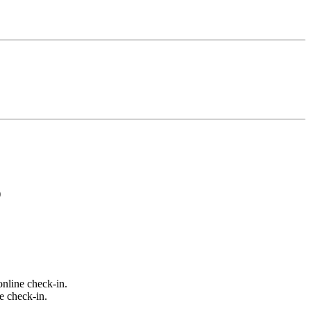
)
nline check-in.
e check-in.