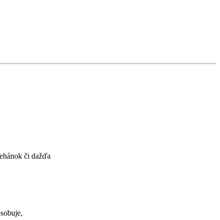
rehánok či dažďa
ôsobuje,