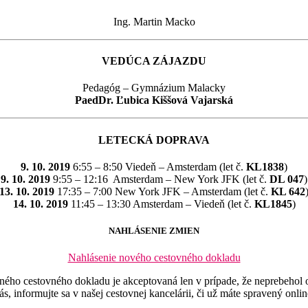
Ing. Martin Macko
VEDÚCA ZÁJAZDU
Pedagóg – Gymnázium Malacky
PaedDr. Ľubica Kiššová Vajarská
LETECKÁ DOPRAVA
9. 10. 2019
6:55 – 8:50 Viedeň – Amsterdam (let č.
KL1838
)
9. 10. 2019
9:55 – 12:16 Amsterdam – New York JFK (let č.
DL 047
)
13. 10. 2019
17:35 – 7:00 New York JFK – Amsterdam (let č.
KL 642
14. 10. 2019
11:45 – 13:30 Amsterdam – Viedeň (let č.
KL1845
)
NAHLÁSENIE ZMIEN
Nahlásenie nového cestovného dokladu
ého cestovného dokladu je akceptovaná len v prípade, že neprebehol o
s, informujte sa v našej cestovnej kancelárii, či už máte spravený onlin