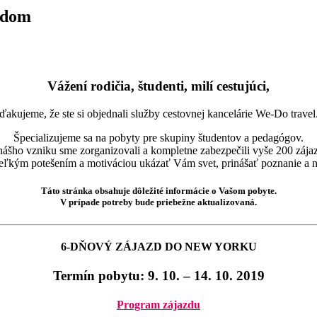
odom
Vážení rodičia, študenti, milí cestujúci,
ďakujeme, že ste si objednali služby cestovnej kancelárie We-Do travel
Špecializujeme sa na pobyty pre skupiny študentov a pedagógov.
ášho vzniku sme zorganizovali a kompletne zabezpečili vyše 200 zája
veľkým potešením a motiváciou ukázať Vám svet, prinášať poznanie a n
Táto stránka obsahuje dôležité informácie o Vašom pobyte.
V prípade potreby bude priebežne aktualizovaná.
6-DŇOVÝ ZÁJAZD DO NEW YORKU
Termín pobytu:
9. 10. – 14. 10. 2019
Program zájazdu