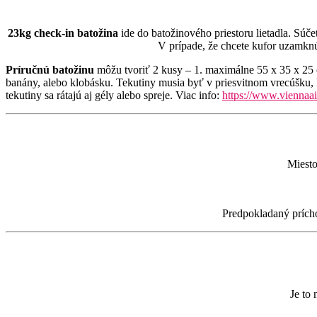
23kg check-in batožina
ide do batožinového priestoru lietadla.
V prípade, že chcete kufor uzamkn
Príručnú batožinu
môžu tvoriť 2 kusy – 1. maximálne 55 x 35 x 25 
banány, alebo klobásku. Tekutiny musia byť v priesvitnom vrecúšku, 
tekutiny sa rátajú aj gély alebo spreje. Viac info:
https://www.viennaai
Miest
Predpokladaný prích
Je to 