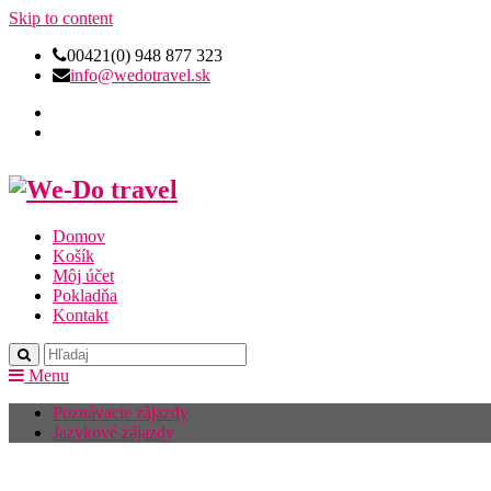
Skip to content
00421(0) 948 877 323
info@wedotravel.sk
Domov
Košík
Môj účet
Pokladňa
Kontakt
Menu
Poznávacie zájazdy
Jazykové zájazdy