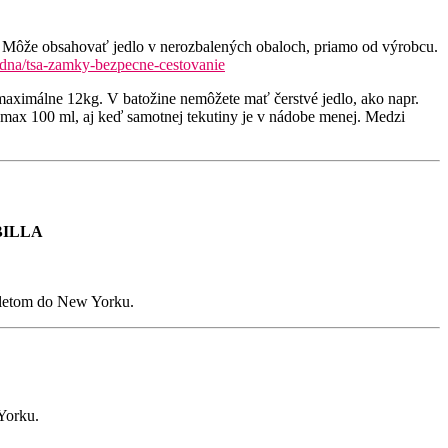
ôže obsahovať jedlo v nerozbalených obaloch, priamo od výrobcu.
radna/tsa-zamky-bezpecne-cestovanie
maximálne 12kg. V batožine nemôžete mať čerstvé jedlo, ako napr.
e max 100 ml, aj keď samotnej tekutiny je v nádobe menej. Medzi
 BILLA
odletom do New Yorku.
 Yorku.