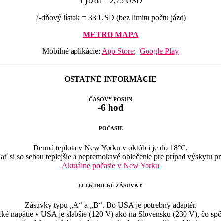
1 jazda = 2,75 USD
7-dňový lístok = 33 USD (bez limitu počtu jázd)
METRO MAPA
Mobilné aplikácie:
App Store
;
Google Play
OSTATNÉ INFORMÁCIE
ČASOVÝ POSUN
-6 hod
POČASIE
Denná teplota v New Yorku v októbri je do 18°C.
ť si so sebou teplejšie a nepremokavé oblečenie pre prípad výskytu p
Aktuálne počasie v New Yorku
ELEKTRICKÉ ZÁSUVKY
Zásuvky typu „A“ a „B“. Do USA je potrebný adaptér.
cké napätie v USA je slabšie (120 V) ako na Slovensku (230 V), čo sp