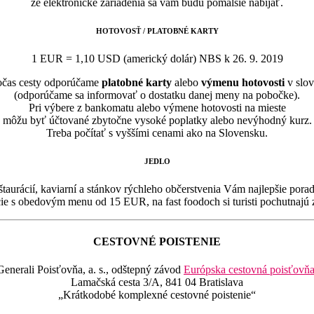
že elektronické zariadenia sa vám budú pomalšie nabíjať.
HOTOVOSŤ / PLATOBNÉ KARTY
1 EUR = 1,10 USD (americký dolár) NBS k 26. 9. 2019
počas cesty odporúčame
platobné karty
alebo
výmenu hotovosti
v slov
(odporúčame sa informovať o dostatku danej meny na pobočke).
Pri výbere z bankomatu alebo výmene hotovosti na mieste
môžu byť účtované zbytočne vysoké poplatky alebo nevýhodný kurz.
Treba počítať s vyššími cenami ako na Slovensku.
JEDLO
aurácií, kaviarní a stánkov rýchleho občerstvenia Vám najlepšie porad
ácie s obedovým menu od 15 EUR, na fast foodoch si turisti pochutnaj
CESTOVNÉ POISTENIE
Generali Poisťovňa, a. s., odštepný závod
Európska cestovná poisťovň
Lamačská cesta 3/A, 841 04 Bratislava
„Krátkodobé komplexné cestovné poistenie“