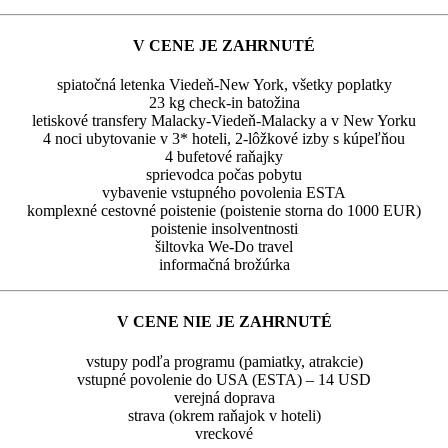
V CENE JE ZAHRNUTÉ
spiatočná letenka Viedeň-New York, všetky poplatky
23 kg check-in batožina
letiskové transfery Malacky-Viedeň-Malacky a v New Yorku
4 noci ubytovanie v 3* hoteli, 2-lôžkové izby s kúpeľňou
4 bufetové raňajky
sprievodca počas pobytu
vybavenie vstupného povolenia ESTA
komplexné cestovné poistenie (poistenie storna do 1000 EUR)
poistenie insolventnosti
šiltovka We-Do travel
informačná brožúrka
V CENE NIE JE ZAHRNUTÉ
vstupy podľa programu (pamiatky, atrakcie)
vstupné povolenie do USA (ESTA) – 14 USD
verejná doprava
strava (okrem raňajok v hoteli)
vreckové